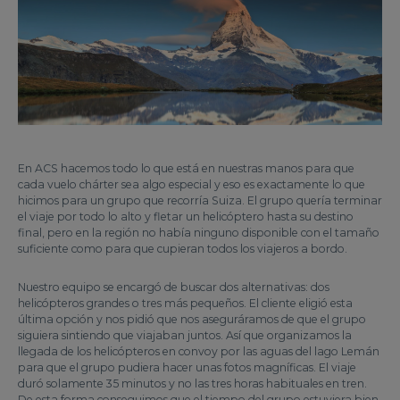
En ACS hacemos todo lo que está en nuestras manos para que
cada vuelo chárter sea algo especial y eso es exactamente lo que
hicimos para un grupo que recorría Suiza. El grupo quería terminar
el viaje por todo lo alto y fletar un helicóptero hasta su destino
final, pero en la región no había ninguno disponible con el tamaño
suficiente como para que cupieran todos los viajeros a bordo.
Nuestro equipo se encargó de buscar dos alternativas: dos
helicópteros grandes o tres más pequeños. El cliente eligió esta
última opción y nos pidió que nos aseguráramos de que el grupo
siguiera sintiendo que viajaban juntos. Así que organizamos la
llegada de los helicópteros en convoy por las aguas del lago Lemán
para que el grupo pudiera hacer unas fotos magníficas. El viaje
duró solamente 35 minutos y no las tres horas habituales en tren.
De esta forma conseguimos que el tiempo del grupo estuviera bien