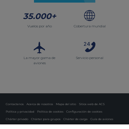
35.000+
Vuelos por año
Cobertura mundial
La mayor gama de
Servicio personal
aviones
Contactenos
Acerca de nosotros
Mapa del sitio
Sitios web de ACS
Política y privacidad
Política de cookies
Configuración de cookies
Chárter privado
Chárter para grupos
Chárter de carga
Guía de aviones