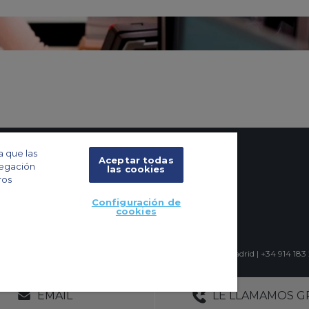
a que las
Aceptar todas
vegación
las cookies
ros
Configuración de
cookies
icio Iberia Mart I, Calle Pedro Teixeira 8, 10 planta, 28020 Madrid | +34 914 183
OS
SIN COMPROMISO
30+ AÑOS DE EXP
EMAIL
LE LLAMAMOS G