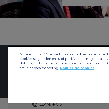
Al hacer clic en “Aceptar todas las cookies”, usted acept
cookies se guarden en su dispositivo para mejorar la na
Contactenos
Acerca de nosotros
Mapa del sitio
Sitios web de ACS
del sitio, analizar el uso del mismo, y colaborar con nuest
estudios para marketing.
Política de cookies
Política y privacidad
Política de cookies
Configuración de cookies
Chárter privado
Chárter para grupos
Chárter de carga
Guía de aviones
© 2026 Air Charter Service | España - Servicios de Charter Aereo S.L | Edif
GERENTES DE CUENTA DEDICAD
LLAMANOS