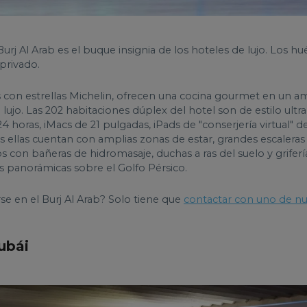
 Burj Al Arab es el buque insignia de los hoteles de lujo. Los 
privado.
 con estrellas Michelin, ofrecen una cocina gourmet en un am
ujo. Las 202 habitaciones dúplex del hotel son de estilo ult
horas, iMacs de 21 pulgadas, iPads de "conserjería virtual" de 
s ellas cuentan con amplias zonas de estar, grandes escaleras
s con bañeras de hidromasaje, duchas a ras del suelo y grife
tas panorámicas sobre el Golfo Pérsico.
rse en el Burj Al Arab? Solo tiene que
contactar con uno de nu
ubái