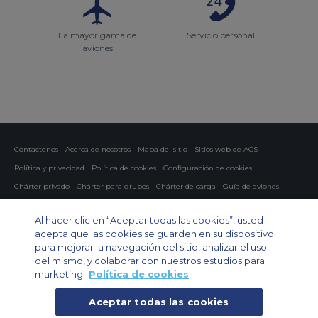
La mayor gama de
Servicio personal
aviones
Contactenos
Acerca de nosotros
Mapa del sitio
Sitios web de ACS
Política y privacidad
Política de cookies
Configuración de cookies
Chárter privado
Chárter para grupos
Chárter de carga
Guía de aviones
Private Charter App
Al hacer clic en “Aceptar todas las cookies”, usted
acepta que las cookies se guarden en su dispositivo
para mejorar la navegación del sitio, analizar el uso
del mismo, y colaborar con nuestros estudios para
marketing.
Política de cookies
Aceptar todas las cookies
© 2026 Air Charter Service | España - Servicios de Charter Aereo S.L |