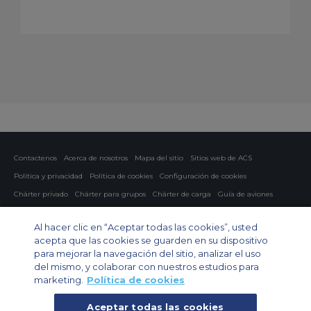
Contactenos
Acerca de nosotros
Mapa del sitio
Sitios web de ACS
Política y privacidad
Política de cookies
Configuración de cookies
Chárter privado
Chárter para grupos
Chárter de carga
Guía de aviones
Private Charter App
Al hacer clic en “Aceptar todas las cookies”, usted
acepta que las cookies se guarden en su dispositivo
para mejorar la navegación del sitio, analizar el uso
del mismo, y colaborar con nuestros estudios para
marketing.
Política de cookies
Aceptar todas las cookies