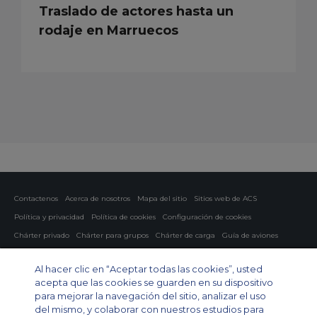
Traslado de actores hasta un
rodaje en Marruecos
Contactenos
Acerca de nosotros
Mapa del sitio
Sitios web de ACS
Política y privacidad
Política de cookies
Configuración de cookies
Chárter privado
Chárter para grupos
Chárter de carga
Guía de aviones
Private Charter App
Al hacer clic en “Aceptar todas las cookies”, usted
acepta que las cookies se guarden en su dispositivo
para mejorar la navegación del sitio, analizar el uso
del mismo, y colaborar con nuestros estudios para