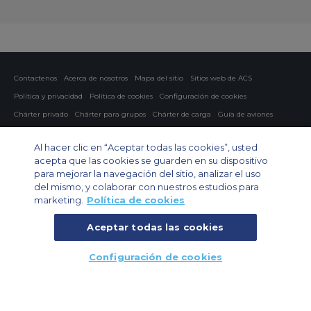
Contactenos
Acerca de nosotros
Mapa del sitio
Sitios web de ACS
Política y privacidad
Política de cookies
Configuración de cookies
Chárter privado
Chárter para grupos
Chárter de carga
Guía de aviones
Private Charter App
Al hacer clic en “Aceptar todas las cookies”, usted
acepta que las cookies se guarden en su dispositivo
para mejorar la navegación del sitio, analizar el uso
del mismo, y colaborar con nuestros estudios para
marketing.
Política de cookies
Aceptar todas las cookies
© 2026 Air Charter Service | España - Servicios de Charter Aereo S.L |
Edificio Iberia Mart I, Calle Pedro Teixeira 8, 10 planta, 28020 Madrid |
Configuración de cookies
+34 914 183 222
LLAMANOS
LE LLAMAMOS GRATIS
CONSULTE AHORA