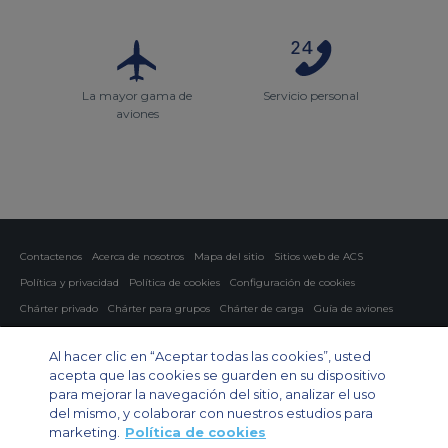
La mayor gama de
Servicio personal
aviones
Contactenos
Acerca de nosotros
Mapa del sitio
Sitios web de ACS
Política y privacidad
Política de cookies
Configuración de cookies
Chárter privado
Chárter para grupos
Chárter de carga
Guía de aviones
Private Charter App
Al hacer clic en “Aceptar todas las cookies”, usted
acepta que las cookies se guarden en su dispositivo
para mejorar la navegación del sitio, analizar el uso
del mismo, y colaborar con nuestros estudios para
marketing.
Política de cookies