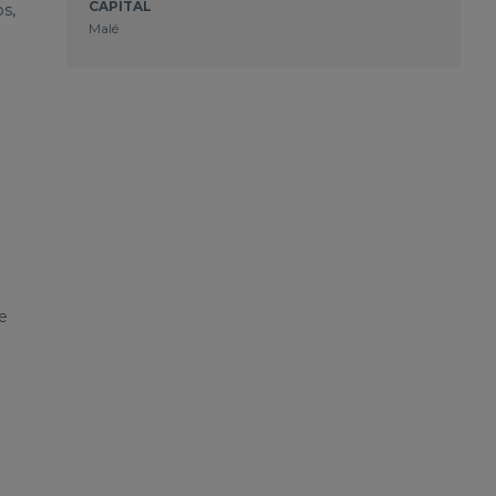
CAPITAL
s,
Malé
e