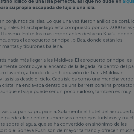
tino idílico de una isla perfecta, así que no dude en
alqui
ara su propia escapada de lujo a una isla.
n conjuntos de islas. Lo que una vez fueron anillos de coral, l
originales. El archipiélago está compuesto por casi 2.000 islas 
 el turismo. Entre los más importantes destacan Kaafu, donde 
 encuentra el aeropuerto principal, o Baa, donde están los
r mantas y tiburones ballena.
s nada más llegar a las Maldivas. El aeropuerto principal es
ente contribuye al encanto de la llegada. Ya dentro del paí
ro favorito, a bordo de un hidroavión de Trans Maldivian
y las islas desde el cielo. Cada isla es como una mancha verde
cristalina enclavada dentro de una barrera coralina protector
 aunque el viaje puede ser un poco ruidoso, también es muy
ivas ocupan su propia isla. Solamente el hotel del aeropuert
. Se puede elegir entre numerosos complejos turísticos y muc
te sobre el agua, que se ha convertido en sinónimo de las
sort o el Soneva Fushi son de mayor tamaño y ofrecen much