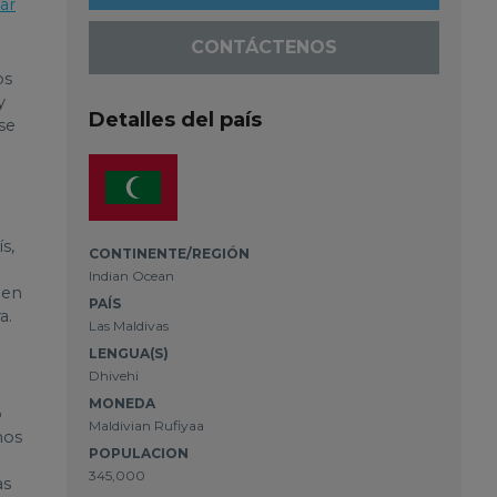
lar
CONTÁCTENOS
os
y
Detalles del país
se
s,
CONTINENTE/REGIÓN
Indian Ocean
 en
PAÍS
a.
Las Maldivas
LENGUA(S)
Dhivehi
MONEDA
o
Maldivian Rufiyaa
hos
POPULACION
345,000
as