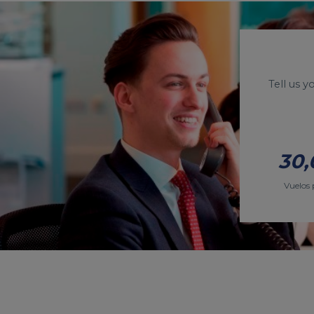
Tell us 
30,
Vuelos 