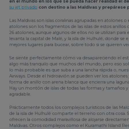
en el mundo en los que se pueda hacer realidad el des
su jet privado
con destino a las Maldivas y prepárese p
Las Maldivas son islas coralinas agrupadas en atolones o e
atolones son los fragmentos de las islas de estos anillos 
26 atolones, aunque algunos de ellos no se utilizan para
levanta la capital de Malé, y la isla de Hulhulé, donde se
mejores lugares para bucear, sobre todo si se quieren ve
Se siente perfectamente cómo va desapareciendo el estré
algo más tranquilo que muchos del mundo, pero eso solam
lo más probable es que suba a una lancha rápida o, nuest
Airways. Desde el hidroavión se pueden ver los atolones 
forma de anillo con arena blanca que encierra una laguna 
Hay un montón de islas de todas las formas y tamaños y
agradable.
Prácticamente todos los complejos turísticos de las Mald
de la isla de Hulhulé comparte el terreno con otra cosa
ofrecen la comodidad maravillosa de alojarse directamen
Maldivas. Otros complejos como el Kuramathi Island Re