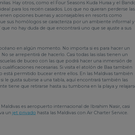
milias. Hay otros, como el Four Seasons Kuda Huraa y el Bando
eal para los recién casados. Los que no quieran perderse las
tienen opciones buenas y aconsejables en resorts como
que sus homólogos se caracteriza por un ambiente informal y
sí que no hay duda de que encontrará uno que se ajuste a sus
n el océano en algún momento. No importa si es para hacer un
 No se arrepentirá de hacerlo. Casi todas las islas tienen un
escuelas de buceo con las que podrá hacer una inmersión de
ualificaciones necesarias. Si visita el atolón de Baa también
 está permitido bucear entre ellos. En las Maldivas también
si le gusta subirse a una tabla, aquí encontrará también las
te tiene que retirarse hasta su tumbona en la playa y relajars
 Maldivas es aeropuerto internacional de Ibrahim Nasir, casi
rva un
jet privado
hasta las Maldivas con Air Charter Service.