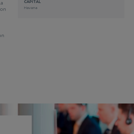
CAPITAL
La
Havana
con
on