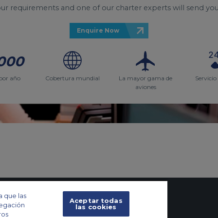
your requirements and one of our charter experts will send you
Enquire Now
000
por año
Cobertura mundial
La mayor gama de
Servicio
aviones
a que las
Aceptar todas
vegación
las cookies
ros