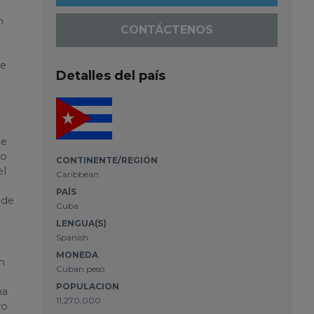
n
CONTÁCTENOS
ue
Detalles del país
ue
io
CONTINENTE/REGIÓN
el
Caribbean
n
PAÍS
 de
Cuba
LENGUA(S)
Spanish
MONEDA
n
Cuban peso
POPULACION
na
11,270,000
ro