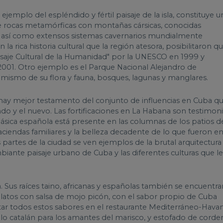
o ejemplo del espléndido y fértil paisaje de la isla, constituye u
de rocas metamórficas con montañas cársicas, conocidas
, así como extensos sistemas cavernarios mundialmente
la rica historia cultural que la región atesora, posibilitaron q
isaje Cultural de la Humanidad" por la UNESCO en 1999 y
 2001. Otro ejemplo es el Parque Nacional Alejandro de
mismo de su flora y fauna, bosques, lagunas y manglares.
no hay mejor testamento del conjunto de influencias en Cuba q
undo y el nuevo. Las fortificaciones en La Habana son testimon
lásica española está presente en las columnas de los patios d
aciendas familiares y la belleza decadente de lo que fueron e
partes de la ciudad se ven ejemplos de la brutal arquitectura
biante paisaje urbano de Cuba y las diferentes culturas que le
ra. Sus raíces taino, africanas y españolas también se encuentra
n platos con salsa de mojo picón, con el sabor propio de Cuba
tar todos estos sabores en el restaurante Mediterráneo-Hava
lo catalán para los amantes del marisco, y estofado de corde