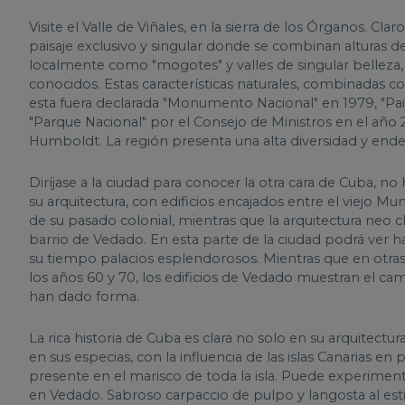
Visite el Valle de Viñales, en la sierra de los Órganos. Clar
paisaje exclusivo y singular donde se combinan alturas 
localmente como "mogotes" y valles de singular belleza
conocidos. Estas características naturales, combinadas con 
esta fuera declarada "Monumento Nacional" en 1979, "Pa
"Parque Nacional" por el Consejo de Ministros en el año
Humboldt. La región presenta una alta diversidad y ende
Diríjase a la ciudad para conocer la otra cara de Cuba, 
su arquitectura, con edificios encajados entre el viejo M
de su pasado colonial, mientras que la arquitectura neo c
barrio de Vedado. En esta parte de la ciudad podrá ver h
su tiempo palacios esplendorosos. Mientras que en otras 
los años 60 y 70, los edificios de Vedado muestran el cam
han dado forma.
La rica historia de Cuba es clara no solo en su arquitectu
en sus especias, con la influencia de las islas Canarias e
presente en el marisco de toda la isla. Puede experimen
en Vedado. Sabroso carpaccio de pulpo y langosta al esti