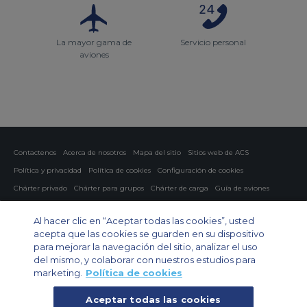
La mayor gama de
Servicio personal
aviones
Contactenos
Acerca de nosotros
Mapa del sitio
Sitios web de ACS
Política y privacidad
Política de cookies
Configuración de cookies
Chárter privado
Chárter para grupos
Chárter de carga
Guía de aviones
Private Charter App
Al hacer clic en “Aceptar todas las cookies”, usted
acepta que las cookies se guarden en su dispositivo
para mejorar la navegación del sitio, analizar el uso
del mismo, y colaborar con nuestros estudios para
marketing.
Política de cookies
Aceptar todas las cookies