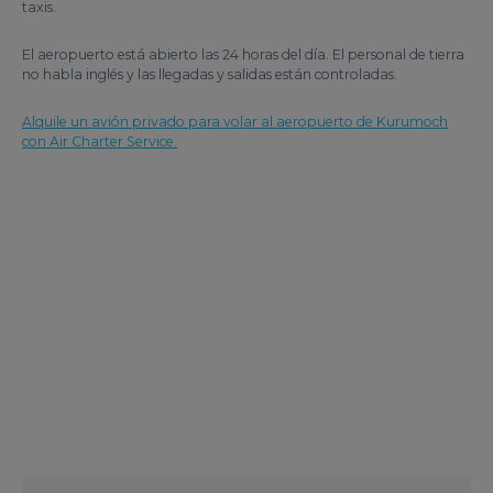
taxis.
El aeropuerto está abierto las 24 horas del día. El personal de tierra
no habla inglés y las llegadas y salidas están controladas.
Alquile un avión privado para volar al aeropuerto de Kurumoch
con Air Charter Service.