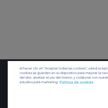
Al hacer clic en “Aceptar todas las cookies”, usted acept
cookies se guarden en su dispositivo para mejorar la na
Contactenos
Acerca de nosotros
Mapa del sitio
Sitios web de ACS
del sitio, analizar el uso del mismo, y colaborar con nuest
estudios para marketing.
Política de cookies
Política y privacidad
Política de cookies
Configuración de cookies
Chárter privado
Chárter para grupos
Chárter de carga
Guía de aviones
© 2026 Air Charter Service | España - Servicios de Charter Aereo S.L | Edif