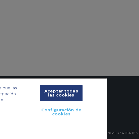
a que las
Aceptar todas
vegación
las cookies
ros
Configuración de
cookies
icio Iberia Mart I, Calle Pedro Teixeira 8, 10 planta, 28020 Madrid | +34 914 183