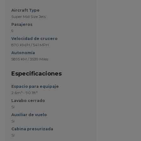
Aircraft Type
Super Mid Size Jets
Pasajeros
9
Velocidad de crucero
870 KM/H / 541 MPH
Autonomía
5895 KM / 3539 Miles
Especificaciones
Espacio para equipaje
2.6m³ - 90.1ft³
Lavabo cerrado
Sí
Auxiliar de vuelo
Sí
Cabina presurizada
Sí