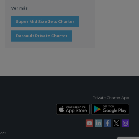
Ver más
Super Mid Size Jets Charter
Dassault Private Charter
Private Charter App
 222