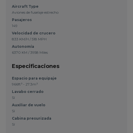
Aircraft Type
Aviones de fuselaje estrecho
Pasajeros
149
Velocidad de crucero
833 KM/H / 518 MPH
Autonomía
6370 KM / 3958 Miles
Especificaciones
Espacio para equipaje
966ft³ - 27.3m³
Lavabo cerrado
Sí
Auxiliar de vuelo
Sí
Cabina presurizada
Sí