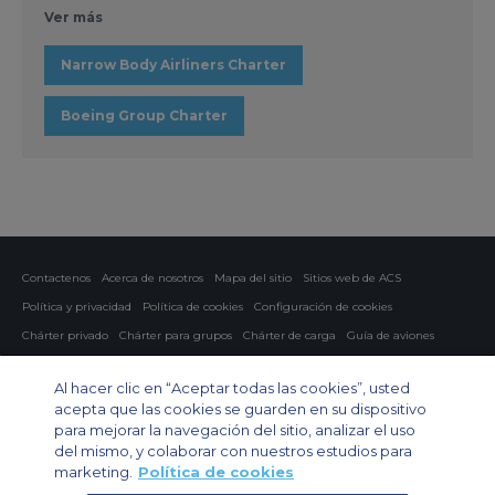
Ver más
Narrow Body Airliners Charter
Boeing Group Charter
Contactenos
Acerca de nosotros
Mapa del sitio
Sitios web de ACS
Política y privacidad
Política de cookies
Configuración de cookies
Chárter privado
Chárter para grupos
Chárter de carga
Guía de aviones
Private Charter App
Al hacer clic en “Aceptar todas las cookies”, usted
acepta que las cookies se guarden en su dispositivo
para mejorar la navegación del sitio, analizar el uso
del mismo, y colaborar con nuestros estudios para
marketing.
Política de cookies