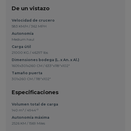
De un vistazo
Velocidad de crucero
583 KM/H / 362 MPH
Autonomía
Medium haul
Carga útil
21000 KG / 46297 lbs
Dimensiones bodega (L. x An. x Al.)
1609x301x260 CM / 633"x118"x102"
Tamaño puerta
301x260 CM / 118"x102"
Especificaciones
Volumen total de carga
140 m³
/
4944'³
Autonomía máxima
2526 KM
/
1569 Miles