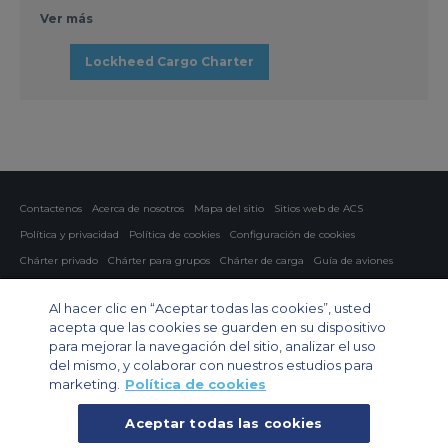
Ver más
Lockheed Cargo Charter
Contactenos
Acerca de nosotros
Mapa del sitio
Sitios web de ACS
Política y privacidad
Política de cookies
Configuración de cookies
Chárter privado
Chárter para grupos
Chárter de carga
Guía de aviones
Private Charter App
Al hacer clic en “Aceptar todas las cookies”, usted
acepta que las cookies se guarden en su dispositivo
para mejorar la navegación del sitio, analizar el uso
del mismo, y colaborar con nuestros estudios para
marketing.
Política de cookies
Aceptar todas las cookies
© 2026 Air Charter Service | España - Servicios de Charter Aereo S.L |