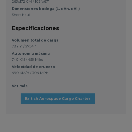
263x172 CM / 103"x67"
Dimensiones bodega (L. x An. x Al.)
Short haul
Especificaciones
Volumen total de carga
78 m³ / 2754'³
Autonomía máxima
740 KM / 459 Miles
Velocidad de crucero
490 KM/H / 304 MPH
Ver más
British Aerospace Cargo Charter