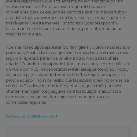
eventos deportivos y que actualmente no son atendidos por los
vuelos comerciales. Fletar un avión según el horario más
conveniente para los equipos les permitirá asistir a más partidos y
atender a más compromisos con los medios de comunicación en
más lugares. De esta manera, jugadores y jugadoras podrán
descansar mejor de cara a sus partidos y, por tanto, tendrán un
mejor rendimiento.
Además, los equipos apuestan por la higiene y buscan más espacio
personal y flexibilidad: los viajes aéreos privados son el medio más
seguro e higiénico para ir de un sitio a otro. Alex Sadat-Shafai
añade: “Cuando los equipos de fútbol masculino y femenino fletan
un vuelo con ACS, los deportistas evitan aeropuertos concurridos y
viajan con plena seguridad dentro de la ‘burbuja’ que supone su
propio equipo”. No es de recibo que las asociaciones nacionales, así
como los Estados a los que representan, paguen más por vuelos
chárter más higiénicos y seguros para los equipos masculinos al
tiempo que los equipos femeninos se trasladan en vuelos
comerciales regulares”.
www.aircharterservice.com