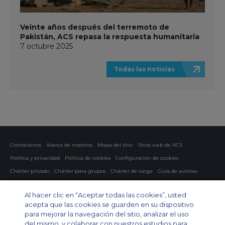
Veinte años después del terremoto de
Pakistán, ACS repasa la respuesta humanitaria
7 octubre 2025
Todas las noticias
Contactenos
Acerca de nosotros
Mapa del sitio
Sitios web de ACS
Política y privacidad
Política de cookies
Configuración de cookies
Chárter privado
Chárter para grupos
Chárter de carga
Guía de aviones
Private Charter App
Al hacer clic en “Aceptar todas las cookies”, usted
acepta que las cookies se guarden en su dispositivo
para mejorar la navegación del sitio, analizar el uso
del mismo, y colaborar con nuestros estudios para