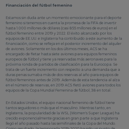
Financiación del fútbol femenino
Estamos sin duda ante un momento emocionante para el deporte
femenino si tenemos en cuenta la promesa de la FIFA de invertir
hasta 1.000 millones de dólares (casi 855 millones de euros) en el
fútbol femenino entre 2019 y 2022. El éxito alcanzado por los
equipos de EE.UU. e Inglaterra ha contribuido a este aumento de la
financiación, como se refleja en el posterior incremento del alquiler
de aviones. Solamente en los dos últimos meses, ACS se ha
encargado de fletar hasta siete aviones para equipos femeninos
europeos de fútbol y tiene ya reservadas más aeronaves para la
próxima ronda de partidos de clasificación para la Eurocopa. Se
trata de un fuerte incremento con respecto a una demanda que a
duras penas sumaba más de dos reservas al año para equipos de
fútbol femeninos antes de 2019. Además de esta tendencia al alza
en el número de reservas, en 2019 ACS fletó aviones para todos los
equipos de la Copa Mundial Femenina de fútbol, 38 en total.
En Estados Unidos, el equipo nacional femenino de fútbol tiene
tantos seguidores o más que el masculino. Mientras tanto, en
Inglaterra, la popularidad de la WSL (Women's Super League) ha
crecido exponencialmente gracias en gran parte a que Inglaterra
llegó el año pasado hasta las semifinales de la Copa del Mundo.
Como resultado, la temporada 2019-2020 ha sido un punto de