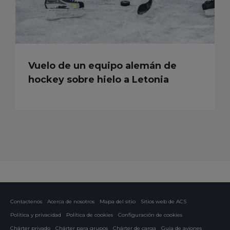
Vuelo de un equipo alemán de
hockey sobre hielo a Letonia
Contactenos
Acerca de nosotros
Mapa del sitio
Sitios web de ACS
Política y privacidad
Política de cookies
Configuración de cookies
Chárter privado
Chárter para grupos
Chárter de carga
Guía de aviones