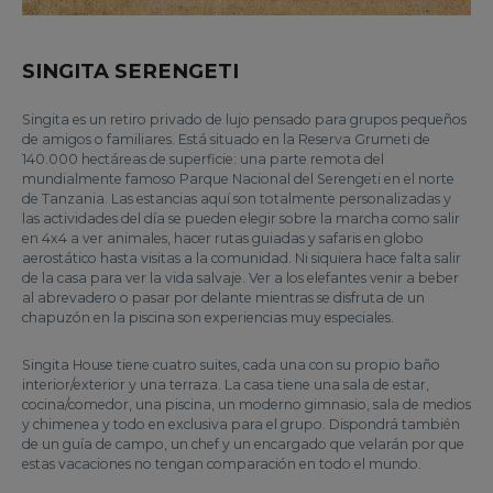
SINGITA SERENGETI
Singita es un retiro privado de lujo pensado para grupos pequeños
de amigos o familiares. Está situado en la Reserva Grumeti de
140.000 hectáreas de superficie: una parte remota del
mundialmente famoso Parque Nacional del Serengeti en el norte
de Tanzania. Las estancias aquí son totalmente personalizadas y
las actividades del día se pueden elegir sobre la marcha como salir
en 4x4 a ver animales, hacer rutas guiadas y safaris en globo
aerostático hasta visitas a la comunidad. Ni siquiera hace falta salir
de la casa para ver la vida salvaje. Ver a los elefantes venir a beber
al abrevadero o pasar por delante mientras se disfruta de un
chapuzón en la piscina son experiencias muy especiales.
Singita House tiene cuatro suites, cada una con su propio baño
interior/exterior y una terraza. La casa tiene una sala de estar,
cocina/comedor, una piscina, un moderno gimnasio, sala de medios
y chimenea y todo en exclusiva para el grupo. Dispondrá también
de un guía de campo, un chef y un encargado que velarán por que
estas vacaciones no tengan comparación en todo el mundo.