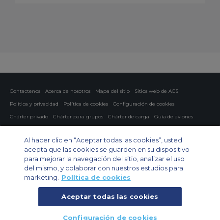
Contactenos
Acerca de nosotros
Mapa del sitio
Sitios web de ACS
Política y privacidad
Política de cookies
Configuración de cookies
Chárter privado
Chárter para grupos
Chárter de carga
Guía de aviones
Private Charter App
Al hacer clic en “Aceptar todas las cookies”, usted
acepta que las cookies se guarden en su dispositivo
para mejorar la navegación del sitio, analizar el uso
del mismo, y colaborar con nuestros estudios para
marketing.
Política de cookies
Aceptar todas las cookies
© 2026 Air Charter Service | España - Servicios de Charter Aereo S.L |
Edificio Iberia Mart I, Calle Pedro Teixeira 8, 10 planta, 28020 Madrid |
Configuración de cookies