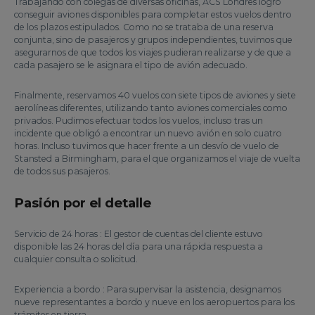
Trabajando con colegas de diversas oficinas, ACS Londres logró
conseguir aviones disponibles para completar estos vuelos dentro
de los plazos estipulados. Como no se trataba de una reserva
conjunta, sino de pasajeros y grupos independientes, tuvimos que
asegurarnos de que todos los viajes pudieran realizarse y de que a
cada pasajero se le asignara el tipo de avión adecuado.
Finalmente, reservamos 40 vuelos con siete tipos de aviones y siete
aerolíneas diferentes, utilizando tanto aviones comerciales como
privados. Pudimos efectuar todos los vuelos, incluso tras un
incidente que obligó a encontrar un nuevo avión en solo cuatro
horas. Incluso tuvimos que hacer frente a un desvío de vuelo de
Stansted a Birmingham, para el que organizamos el viaje de vuelta
de todos sus pasajeros.
Pasión por el detalle
Servicio de 24 horas : El gestor de cuentas del cliente estuvo
disponible las 24 horas del día para una rápida respuesta a
cualquier consulta o solicitud.
Experiencia a bordo : Para supervisar la asistencia, designamos
nueve representantes a bordo y nueve en los aeropuertos para los
trámites en tierra.