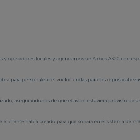
es y operadores locales y agenciamos un Airbus A320 con espa
ra para personalizar el vuelo: fundas para los reposacabezas, 
zado, asegurándonos de que el avión estuviera provisto de u
 el cliente había creado para que sonara en el sistema de meg